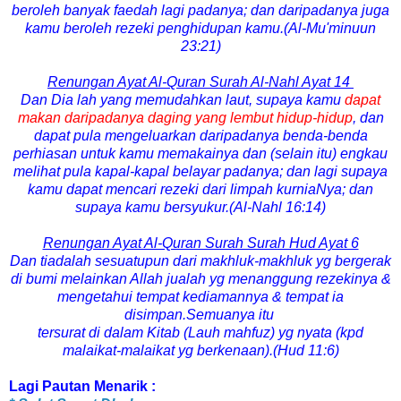
beroleh banyak faedah lagi padanya; dan daripadanya juga
kamu beroleh rezeki penghidupan kamu.
(Al-Mu'minuun
23:21)
Renungan Ayat Al-Quran Surah Al-Nahl Ayat 14
Dan Dia lah yang memudahkan laut, supaya kamu
dapat
makan daripadanya daging yang lembut hidup-hidup
, dan
dapat pula mengeluarkan daripadanya benda-benda
perhiasan untuk kamu memakainya dan (selain itu) engkau
melihat pula kapal-kapal belayar padanya; dan lagi supaya
kamu dapat mencari rezeki dari limpah kurniaNya; dan
supaya kamu bersyukur.(Al-Nahl 16:14)
Renungan Ayat Al-Quran Surah Surah Hud Ayat 6
Dan tiadalah sesuatupun dari makhluk-makhluk yg bergerak
di bumi melainkan Allah jualah
yg menanggung rezekinya &
mengetahui tempat kediamannya & tempat ia
disimpan.Semuanya itu
tersurat di dalam Kitab (Lauh mahfuz) yg nyata (kpd
malaikat-malaikat yg berkenaan).
(Hud 11:6)
Lagi Pautan Menarik :