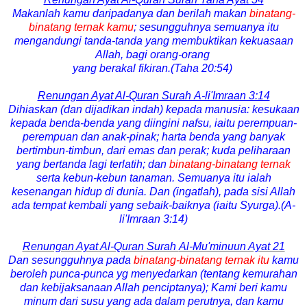
Makanlah kamu daripadanya dan berilah makan
binatang-
binatang ternak kamu
; sesungguhnya semuanya itu
mengandungi tanda-tanda yang membuktikan kekuasaan
Allah, bagi orang-orang
yang berakal fikiran.
(Taha 20:54)
Renungan Ayat Al-Quran Surah A-li'Imraan 3:14
Dihiaskan (dan dijadikan indah) kepada manusia: kesukaan
kepada benda-benda yang diingini nafsu, iaitu perempuan-
perempuan dan anak-pinak; harta benda yang banyak
bertimbun-timbun, dari emas dan perak; kuda peliharaan
yang bertanda lagi terlatih; dan
binatang-binatang ternak
serta kebun-kebun tanaman. Semuanya itu ialah
kesenangan hidup di dunia. Dan (ingatlah), pada sisi Allah
ada tempat kembali yang sebaik-baiknya (iaitu Syurga).(A-
li'Imraan 3:14)
Renungan Ayat Al-Quran Surah
Al-Mu'minuun Ayat 21
Dan sesungguhnya pada
binatang-binatang ternak itu
kamu
beroleh punca-punca yg menyedarkan (tentang kemurahan
dan kebijaksanaan Allah penciptanya); Kami beri kamu
minum dari susu yang ada dalam perutnya, dan kamu