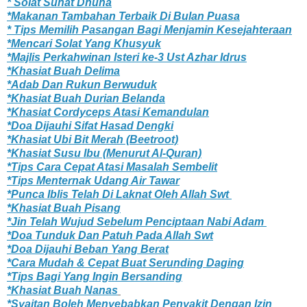
* Solat Sunat Dhuha
*Makanan Tambahan Terbaik Di Bulan Puasa
* Tips Memilih Pasangan Bagi Menjamin Kesejahteraan
*Mencari Solat Yang Khusyuk
*Majlis Perkahwinan Isteri ke-3 Ust Azhar Idrus
*Khasiat Buah Delima
*Adab Dan Rukun Berwuduk
*Khasiat Buah Durian Belanda
*Khasiat Cordyceps Atasi Kemandulan
*Doa Dijauhi Sifat Hasad Dengki
*Khasiat Ubi Bit Merah (Beetroot)
*Khasiat Susu Ibu (Menurut Al-Quran)
*Tips Cara Cepat Atasi Masalah Sembelit
*Tips Menternak Udang Air Tawar
*Punca Iblis Telah Di Laknat Oleh Allah Swt
*Khasiat Buah Pisang
*Jin Telah Wujud Sebelum Penciptaan Nabi Adam
*Doa Tunduk Dan Patuh Pada Allah Swt
*Doa Dijauhi Beban Yang Berat
*Cara Mudah & Cepat Buat Serunding Daging
*Tips Bagi Yang Ingin Bersanding
*Khasiat Buah Nanas
*Syaitan Boleh Menyebabkan Penyakit Dengan Izin