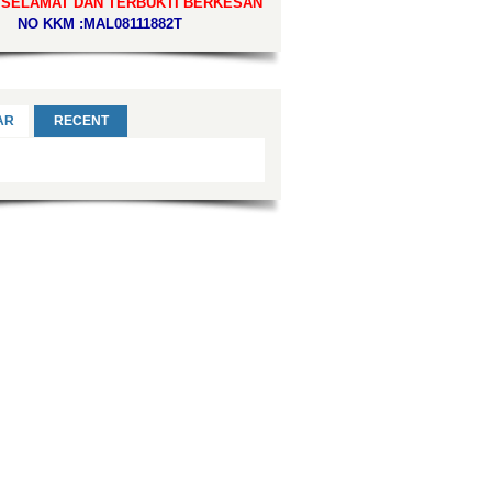
 SELAMAT DAN TERBUKTI BERKESAN
NO KKM :MAL08111882T
AR
RECENT