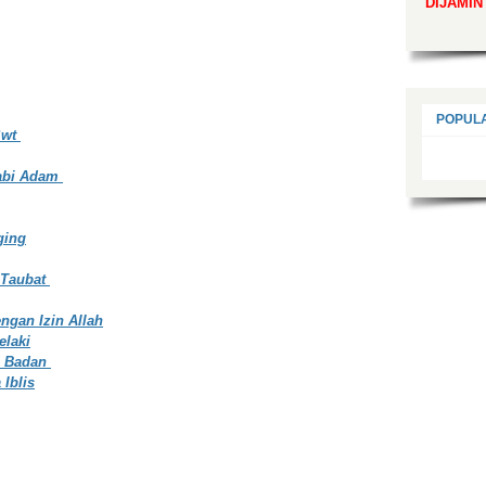
DIJAMIN
POPUL
Swt
Nabi Adam
ging
 Taubat
ngan Izin Allah
laki
m Badan
Iblis