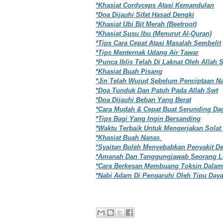
*Khasiat Cordyceps Atasi Kemandulan
*Doa Dijauhi Sifat Hasad Dengki
*Khasiat Ubi Bit Merah (Beetroot)
*Khasiat Susu Ibu (Menurut Al-Quran)
*Tips Cara Cepat Atasi Masalah Sembelit
*Tips Menternak Udang Air Tawar
*Punca Iblis Telah Di Laknat Oleh Allah 
*Khasiat Buah Pisang
*Jin Telah Wujud Sebelum Penciptaan 
*Doa Tunduk Dan Patuh Pada Allah Swt
*Doa Dijauhi Beban Yang Berat
*Cara Mudah & Cepat Buat Serunding Da
*Tips Bagi Yang Ingin Bersanding
*Waktu Terbaik Untuk Mengerjakan Solat
*Khasiat Buah Nanas
*Syaitan Boleh Menyebabkan Penyakit De
*Amanah Dan Tanggungjawab Seorang Le
*Cara Berkesan Membuang Toksin Dala
*Nabi Adam Di Pengaruhi Oleh Tipu Daya 