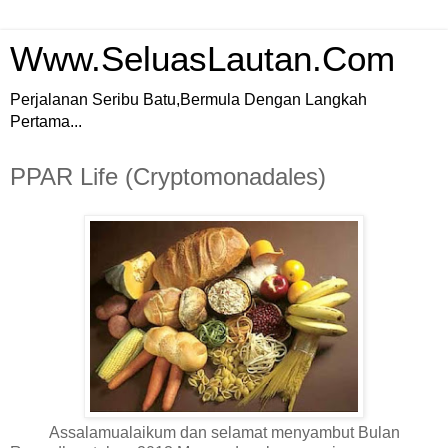
Www.SeluasLautan.Com
Perjalanan Seribu Batu,Bermula Dengan Langkah
Pertama...
PPAR Life (Cryptomonadales)
Assalamualaikum dan selamat menyambut Bulan