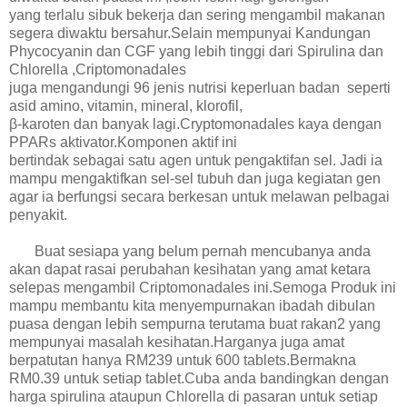
yang terlalu sibuk bekerja dan sering mengambil makanan
segera diwaktu bersahur.Selain mempunyai Kandungan
Phycocyanin dan CGF yang lebih tinggi dari Spirulina dan
Chlorella ,Criptomonadales
juga mengandungi 96 jenis nutrisi keperluan badan seperti
asid amino, vitamin, mineral, klorofil,
β-karoten dan banyak lagi.Cryptomonadales kaya dengan
PPARs aktivator.Komponen aktif ini
bertindak sebagai satu agen untuk pengaktifan sel. Jadi ia
mampu mengaktifkan sel-sel tubuh dan juga kegiatan gen
agar ia berfungsi secara berkesan untuk melawan pelbagai
penyakit.
Buat sesiapa yang belum pernah mencubanya anda
akan dapat rasai perubahan kesihatan yang amat ketara
selepas mengambil Criptomonadales ini.Semoga Produk ini
mampu membantu kita menyempurnakan ibadah dibulan
puasa dengan lebih sempurna terutama buat rakan2 yang
mempunyai masalah kesihatan.Harganya juga amat
berpatutan hanya RM239 untuk 600 tablets.Bermakna
RM0.39 untuk setiap tablet.Cuba anda bandingkan dengan
harga spirulina ataupun Chlorella di pasaran untuk setiap