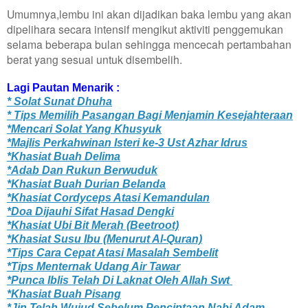
Umumnya,lembu ini akan dijadikan baka lembu yang akan
dipelihara secara intensif mengikut aktiviti penggemukan
selama beberapa bulan sehingga mencecah pertambahan
berat yang sesuai untuk disembelih.
Lagi Pautan Menarik :
* Solat Sunat Dhuha
* Tips Memilih Pasangan Bagi Menjamin Kesejahteraan
*Mencari Solat Yang Khusyuk
*Majlis Perkahwinan Isteri ke-3 Ust Azhar Idrus
*Khasiat Buah Delima
*Adab Dan Rukun Berwuduk
*Khasiat Buah Durian Belanda
*Khasiat Cordyceps Atasi Kemandulan
*Doa Dijauhi Sifat Hasad Dengki
*Khasiat Ubi Bit Merah (Beetroot)
*Khasiat Susu Ibu (Menurut Al-Quran)
*Tips Cara Cepat Atasi Masalah Sembelit
*Tips Menternak Udang Air Tawar
*Punca Iblis Telah Di Laknat Oleh Allah Swt
*Khasiat Buah Pisang
*Jin Telah Wujud Sebelum Penciptaan Nabi Adam