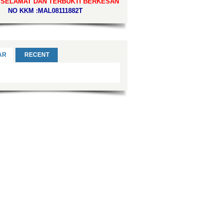
 SELAMAT DAN TERBUKTI BERKESAN
NO KKM :MAL08111882T
AR
RECENT