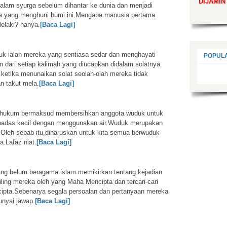
DIJAMIN
dalam syurga sebelum dihantar ke dunia dan menjadi
a yang menghuni bumi ini.Mengapa manusia pertama
lelaki? hanya.
[Baca Lagi]
uk ialah mereka yang sentiasa sedar dan menghayati
POPUL
n dari setiap kalimah yang diucapkan didalam solatnya.
 ketika menunaikan solat seolah-olah mereka tidak
n takut mela.
[Baca Lagi]
hukum bermaksud membersihkan anggota wuduk untuk
hadas kecil dengan menggunakan air.Wuduk merupakan
t.Oleh sebab itu,diharuskan untuk kita semua berwuduk
.Lafaz niat.
[Baca Lagi]
ang belum beragama islam memikirkan tentang kejadian
iling mereka oleh yang Maha Mencipta dan tercari-cari
ipta.Sebenarya segala persoalan dan pertanyaan mereka
nyai jawap.
[Baca Lagi]