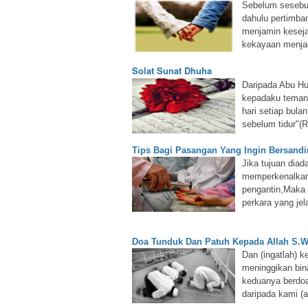
Sebelum sesebua
dahulu pertimba
menjamin keseja
kekayaan menjad
Solat Sunat Dhuha
Daripada Abu Hu
kepadaku temank
hari setiap bul
sebelum tidur"(R
Tips Bagi Pasangan Yang Ingin Bersand
Jika tujuan diad
memperkenalkan 
pengantin,Maka 
perkara yang jel
Doa Tunduk Dan Patuh Kepada Allah S.W
Dan (ingatlah) 
meninggikan bina
keduanya berdoa
daripada kami (a