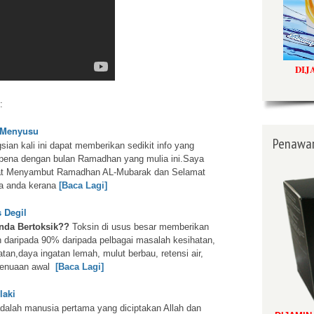
DIJ
:
 Menyusu
Penawar
ian kali ini dapat memberikan sedikit info yang
pena dengan bulan Ramadhan yang mulia ini.Saya
t Menyambut Ramadhan AL-Mubarak dan Selamat
a anda kerana
[Baca Lagi]
 Degil
nda Bertoksik??
Toksin di usus besar memberikan
 daripada 90% daripada pelbagai masalah kesihatan,
an,daya ingatan lemah, mulut berbau, retensi air,
penuaan awal
[Baca Lagi]
laki
dalah manusia pertama yang diciptakan Allah dan