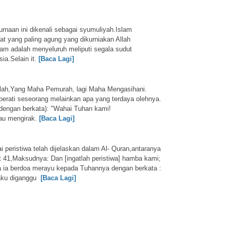
naan ini dikenali sebagai syumuliyah.Islam
t yang paling agung yang dikurniakan Allah
lam adalah menyeluruh meliputi segala sudut
a.Selain it.
[Baca Lagi]
lah,Yang Maha Pemurah, lagi Maha Mengasihani.
berati seseorang melainkan apa yang terdaya olehnya.
dengan berkata):
"Wahai Tuhan kami!
au mengirak.
[Baca Lagi]
i peristiwa telah dijelaskan dalam Al- Quran,antaranya
 41,Maksudnya: Dan [ingatlah peristiwa] hamba kami;
a ia berdoa merayu kepada Tuhannya dengan berkata :
aku diganggu
[Baca Lagi]