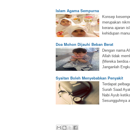
Islam Agama Sempurna
Konsep kesempur
merupakan nikma
kerana ajaran is
kehidupan manusi
Doa Mohon Dijauhi Beban Berat
Dengan nama Al
Allah tidak mem
(Mereka berdoa 
Janganlah Engk
Syaitan Boleh Menyebabkan Penyakit
Terdapat pelbaga
Surah Saad Ayat
Nabi Ayub ketik
Sesungguhnya 