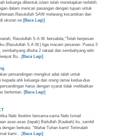
h keluarga dibentuk,islam telah menetapkan terlebih
ngan dalam mencari pasangan dengan tujuan untuk
hteraan.Rasulullah SAW melarang kecantikan dan
i ukuran se.
[Baca Lagi]
rairah, Rasulullah S.A.W. bersabda,"Telah berpesan
u (Rasulullah S.A.W.) tiga macam pesanan: Puasa 3
an, sembahyang dhuha 2 rakaat dan sembahyang witir
iwayat Bu.,.
[Baca Lagi]
ing
akan persandingan mengikut adat ialah untuk
kepada ahli keluarga dan orang ramai kedua-dua
persandingan harus dengan syarat tidak melibatkan
as bertentan.
[Baca Lagi]
.T
ketika Nabi Ibrahim bersama-sama Nabi Ismail
an asas-asas (tapak) Baitullah (Kaabah) itu, sambil
 dengan berkata: "Wahai Tuhan kami! Terimalah
mal kami....[
Baca Lagi]