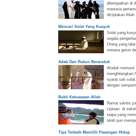
ditempatkan di 
manusia pertam
diciptakan Allah 
Mencari Solat Yang Kusyuk
Solat yang kusy
segala pengertia
Orang yang lalai
merasa gerun da
Adab Dan Rukun Berwuduk
Wuduk menurut 
menghilangkan 
syarat sah sola
dengan sempurna
Bukti Kekuasaan Allah
Ramai saintis y
ciptaan di sekel
siapa yang menc
telah pun mempu
Tips Terbaik Memilih Pasangan Hidup