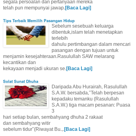
segala persoalan dan pertanyaan mereka
telah pun mempunyai jawap.
[Baca Lagi]
Tips Terbaik Memilih Pasangan Hidup
Sebelum sesebuah keluarga
dibentuk,islam telah menetapkan
terlebih
dahulu pertimbangan dalam mencari
pasangan dengan tujuan untuk
menjamin kesejahteraan.Rasulullah SAW melarang
kecantikan dan
kekayaan menjadi ukuran se.
[Baca Lagi]
Solat Sunat Dhuha
Daripada Abu Hurairah, Rasulullah
S.A.W. bersabda,"Telah berpesan
kepadaku temanku (Rasulullah
S.A.W.) tiga macam pesanan: Puasa
3
hari setiap bulan, sembahyang dhuha 2 rakaat
dan sembahyang witir
sebelum tidur"(Riwayat Bu.,.
[Baca Lagi]