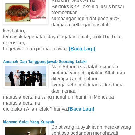
Adakah Usus Anda
Bertoksik??
Toksin di usus besar
memberikan
sumbangan lebih daripada 90%
daripada pelbagai masalah
kesihatan,
termasuk kepenatan,daya ingatan lemah, mulut berbau,
retensi air,
berjerawat dan penuaan awal
[Baca Lagi]
Amanah Dan Tanggungjawab Seorang Lelaki
Nabi Adam a.s adalah manusia
pertama yang diciptakan Allah dan
ditempatkan di dalam
syurga sebelum dihantar ke dunia
dan menjadi
manusia pertama yang menghuni bumi ini.Mengapa
manusia pertama
diciptakan Allah lelaki? hanya.
[Baca Lagi]
Mencari Solat Yang Kusyuk
Solat yang kusyuk ialah mereka yang
sentiasa sedar dan menghayati