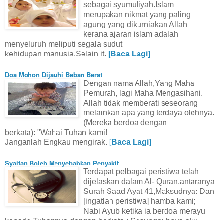
sebagai syumuliyah.Islam
merupakan nikmat yang paling
agung yang dikurniakan Allah
kerana ajaran islam adalah
menyeluruh meliputi segala sudut
kehidupan manusia.Selain it.
[Baca Lagi]
Doa Mohon Dijauhi Beban Berat
Dengan nama Allah,Yang Maha
Pemurah, lagi Maha Mengasihani.
Allah tidak memberati seseorang
melainkan apa yang terdaya olehnya.
(Mereka berdoa dengan
berkata):
"Wahai Tuhan kami!
Janganlah Engkau mengirak.
[Baca Lagi]
Syaitan Boleh Menyebabkan Penyakit
Terdapat pelbagai peristiwa telah
dijelaskan dalam Al- Quran,antaranya
Surah Saad Ayat 41,Maksudnya: Dan
[ingatlah peristiwa] hamba kami;
Nabi Ayub ketika ia berdoa merayu