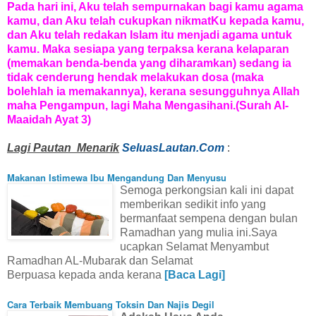
Pada hari ini, Aku telah sempurnakan bagi kamu agama
kamu, dan Aku telah cukupkan nikmatKu kepada kamu,
dan Aku telah redakan Islam itu menjadi agama untuk
kamu. Maka sesiapa yang terpaksa kerana kelaparan
(memakan benda-benda yang diharamkan) sedang ia
tidak cenderung hendak melakukan dosa (maka
bolehlah ia memakannya), kerana sesungguhnya Allah
maha Pengampun, lagi Maha Mengasihani.
(Surah Al-
Maaidah Ayat 3)
Lagi Pautan Menarik
SeluasLautan.Com
:
Makanan Istimewa Ibu Mengandung Dan Menyusu
Semoga perkongsian kali ini dapat
memberikan sedikit info yang
bermanfaat sempena dengan bulan
Ramadhan yang mulia ini.Saya
ucapkan Selamat Menyambut
Ramadhan AL-Mubarak dan Selamat
Berpuasa kepada anda kerana
[Baca Lagi]
Cara Terbaik Membuang Toksin Dan Najis Degil