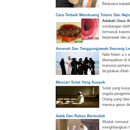
Berpuasa kepad
Cara Terbaik Membuang Toksin Dan Najis
Adakah Usus A
sumbangan lebih
termasuk kepenat
berjerawat dan 
Amanah Dan Tanggungjawab Seorang Le
Nabi Adam a.s a
ditempatkan di 
manusia pertam
diciptakan Allah 
Mencari Solat Yang Kusyuk
Solat yang kusy
segala pengertia
Orang yang lalai
merasa gerun da
Adab Dan Rukun Berwuduk
Wuduk menurut 
menghilangkan 