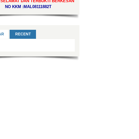
 SELAMAT DAN TERBUKTI BERKESAN
NO KKM :MAL08111882T
AR
RECENT