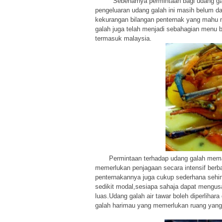
Sebenarnya permintaan bagi udang galah a
pengeluaran udang galah ini masih belum d
kekurangan bilangan penternak yang mahu m
galah juga telah menjadi sebahagian menu b
termasuk malaysia.
Permintaan terhadap udang galah meman
memerlukan penjagaan secara intensif berba
penternakannya juga cukup sederhana sehin
sedikit modal,sesiapa sahaja dapat mengusa
luas.Udang galah air tawar boleh diperlihar
galah harimau yang memerlukan ruang yang l