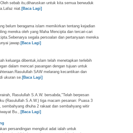
t.Oleh sebab itu,diharuskan untuk kita semua berwuduk
.Lafaz niat.
[Baca Lagi]
ang belum beragama islam memikirkan tentang kejadian
iling mereka oleh yang Maha Mencipta dan tercari-cari
ipta.Sebenarya segala persoalan dan pertanyaan mereka
nyai jawap.
[Baca Lagi]
h keluarga dibentuk,islam telah menetapkan terlebih
ngan dalam mencari pasangan dengan tujuan untuk
hteraan.Rasulullah SAW melarang kecantikan dan
i ukuran se.
[Baca Lagi]
rairah, Rasulullah S.A.W. bersabda,"Telah berpesan
u (Rasulullah S.A.W.) tiga macam pesanan: Puasa 3
an, sembahyang dhuha 2 rakaat dan sembahyang witir
iwayat Bu.,.
[Baca Lagi]
ing
akan persandingan mengikut adat ialah untuk