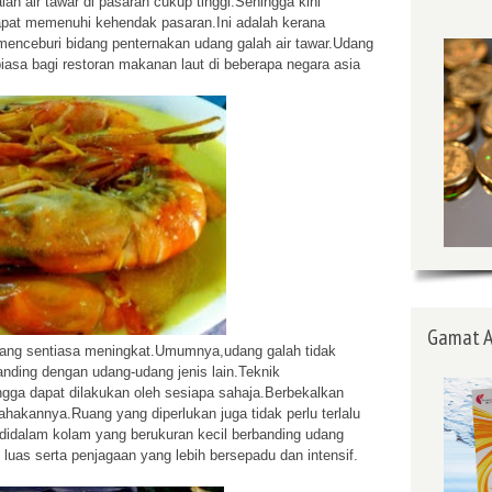
ir tawar di pasaran cukup tinggi.Sehingga kini
apat memenuhi kehendak pasaran.Ini adalah kerana
enceburi bidang penternakan udang galah air tawar.Udang
iasa bagi restoran makanan laut di beberapa negara asia
Gamat A
g sentiasa meningkat.Umumnya,udang galah tidak
nding dengan udang-udang jenis lain.Teknik
gga dapat dilakukan oleh sesiapa sahaja.Berbekalkan
hakannya.Ruang yang diperlukan juga tidak perlu terlalu
a didalam kolam yang berukuran kecil berbanding udang
uas serta penjagaan yang lebih bersepadu dan intensif.