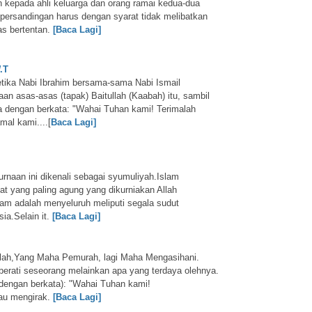
kepada ahli keluarga dan orang ramai kedua-dua
persandingan harus dengan syarat tidak melibatkan
as bertentan.
[Baca Lagi]
.T
ketika Nabi Ibrahim bersama-sama Nabi Ismail
an asas-asas (tapak) Baitullah (Kaabah) itu, sambil
 dengan berkata: "Wahai Tuhan kami! Terimalah
mal kami....[
Baca Lagi]
naan ini dikenali sebagai syumuliyah.Islam
t yang paling agung yang dikurniakan Allah
lam adalah menyeluruh meliputi segala sudut
a.Selain it.
[Baca Lagi]
lah,Yang Maha Pemurah, lagi Maha Mengasihani.
berati seseorang melainkan apa yang terdaya olehnya.
dengan berkata):
"Wahai Tuhan kami!
au mengirak.
[Baca Lagi]