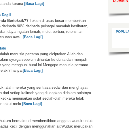
DIJAMIN
a anda kerana
[Baca Lagi]
 Degil
nda Bertoksik??
Toksin di usus besar memberikan
 daripada 90% daripada pelbagai masalah kesihatan,
an,daya ingatan lemah, mulut berbau, retensi air,
POPUL
penuaan awal
[Baca Lagi]
laki
dalah manusia pertama yang diciptakan Allah dan
dalam syurga sebelum dihantar ke dunia dan menjadi
a yang menghuni bumi ini.Mengapa manusia pertama
lelaki? hanya.
[Baca Lagi]
uk ialah mereka yang sentiasa sedar dan menghayati
n dari setiap kalimah yang diucapkan didalam solatnya.
 ketika menunaikan solat seolah-olah mereka tidak
n takut mela.
[Baca Lagi]
hukum bermaksud membersihkan anggota wuduk untuk
hadas kecil dengan menggunakan air.Wuduk merupakan