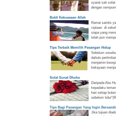
syarat sah sola
dengan sempurna
Bukti Kekuasaan Allah
Ramai saintis y
ciptaan di sekel
siapa yang menc
telah pun mempu
Tips Terbaik Memilih Pasangan Hidup
Sebelum sesebua
dahulu pertimba
menjamin keseja
kekayaan menjad
Solat Sunat Dhuha
Daripada Abu Hu
kepadaku temank
hari setiap bul
sebelum tidur"(R
Tips Bagi Pasangan Yang Ingin Bersand
Jika tujuan diad