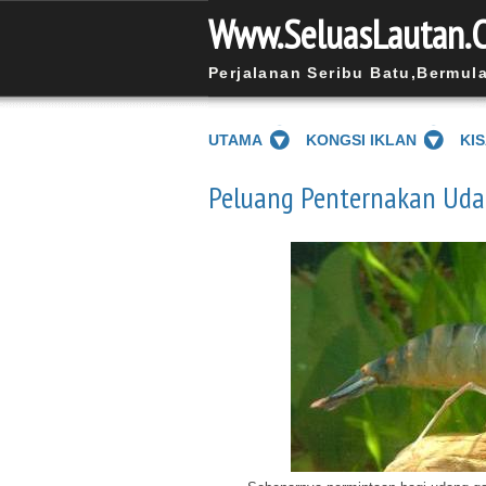
Www.SeluasLautan.
Perjalanan Seribu Batu,Bermul
UTAMA
KONGSI IKLAN
KI
Peluang Penternakan Uda