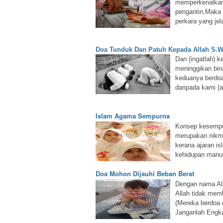
memperkenalkan 
pengantin,Maka 
perkara yang jel
Doa Tunduk Dan Patuh Kepada Allah S.W
Dan (ingatlah) 
meninggikan bina
keduanya berdoa
daripada kami (a
Islam Agama Sempurna
Konsep kesempur
merupakan nikma
kerana ajaran is
kehidupan manusi
Doa Mohon Dijauhi Beban Berat
Dengan nama Al
Allah tidak mem
(Mereka berdoa 
Janganlah Engk