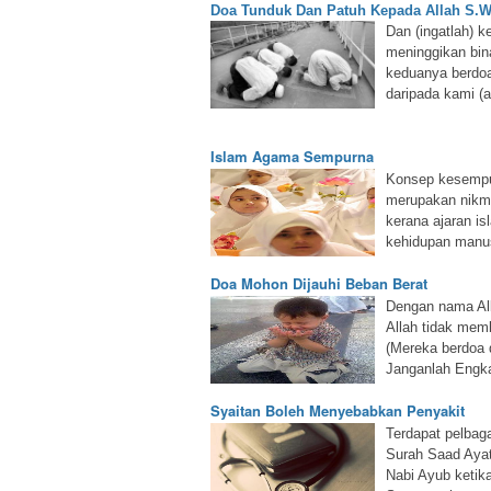
Doa Tunduk Dan Patuh Kepada Allah S.W
Dan (ingatlah) 
meninggikan bina
keduanya berdoa
daripada kami (a
Islam Agama Sempurna
Konsep kesempur
merupakan nikma
kerana ajaran is
kehidupan manusi
Doa Mohon Dijauhi Beban Berat
Dengan nama Al
Allah tidak mem
(Mereka berdoa 
Janganlah Engk
Syaitan Boleh Menyebabkan Penyakit
Terdapat pelbaga
Surah Saad Ayat
Nabi Ayub ketik