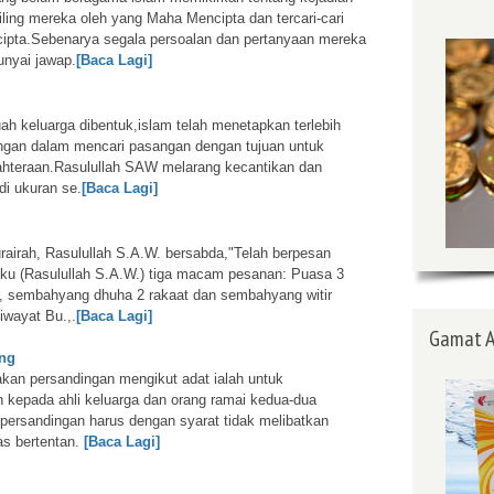
iling mereka oleh yang Maha Mencipta dan tercari-cari
ipta.Sebenarya segala persoalan dan pertanyaan mereka
nyai jawap.
[Baca Lagi]
h keluarga dibentuk,islam telah menetapkan terlebih
ngan dalam mencari pasangan dengan tujuan untuk
hteraan.Rasulullah SAW melarang kecantikan dan
i ukuran se.
[Baca Lagi]
rairah, Rasulullah S.A.W. bersabda,"Telah berpesan
u (Rasulullah S.A.W.) tiga macam pesanan: Puasa 3
an, sembahyang dhuha 2 rakaat dan sembahyang witir
iwayat Bu.,.
[Baca Lagi]
Gamat A
ing
akan persandingan mengikut adat ialah untuk
kepada ahli keluarga dan orang ramai kedua-dua
persandingan harus dengan syarat tidak melibatkan
as bertentan.
[Baca Lagi]