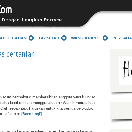
Com
a Dengan Langkah Pertama...
SAH TELADAN
TAZKIRAH
WANG KRIPTO
PERLAD
as pertanian
:
hukum bermaksud membersihkan anggota wuduk untuk
hadas kecil dengan menggunakan air.Wuduk merupakan
t.Oleh sebab itu,diharuskan untuk kita semua berwuduk
.Lafaz niat.
[Baca Lagi]
ang belum beragama islam memikirkan tentang kejadian