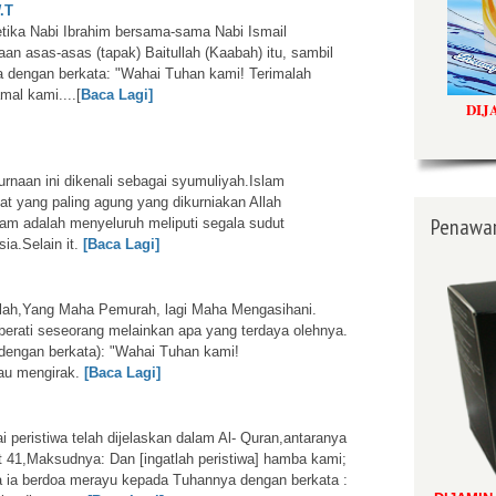
.T
ketika Nabi Ibrahim bersama-sama Nabi Ismail
an asas-asas (tapak) Baitullah (Kaabah) itu, sambil
 dengan berkata: "Wahai Tuhan kami! Terimalah
mal kami....[
Baca Lagi]
DIJ
naan ini dikenali sebagai syumuliyah.Islam
t yang paling agung yang dikurniakan Allah
Penawar
lam adalah menyeluruh meliputi segala sudut
a.Selain it.
[Baca Lagi]
lah,Yang Maha Pemurah, lagi Maha Mengasihani.
berati seseorang melainkan apa yang terdaya olehnya.
dengan berkata):
"Wahai Tuhan kami!
au mengirak.
[Baca Lagi]
i peristiwa telah dijelaskan dalam Al- Quran,antaranya
 41,Maksudnya: Dan [ingatlah peristiwa] hamba kami;
a ia berdoa merayu kepada Tuhannya dengan berkata :