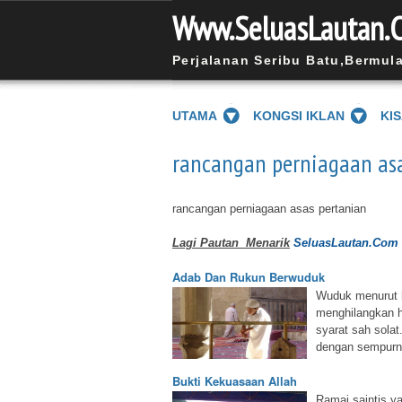
Www.SeluasLautan.
Perjalanan Seribu Batu,Bermul
UTAMA
KONGSI IKLAN
KI
rancangan perniagaan as
rancangan perniagaan asas pertanian
Lagi Pautan Menarik
SeluasLautan.Com
Adab Dan Rukun Berwuduk
Wuduk menurut 
menghilangkan 
syarat sah sola
dengan sempurna
Bukti Kekuasaan Allah
Ramai saintis y