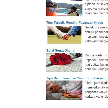
ciptaan di sekel
siapa yang menc
telah pun mempu
Tips Terbaik Memilih Pasangan Hidup
Sebelum sesebua
dahulu pertimba
menjamin keseja
kekayaan menjad
Solat Sunat Dhuha
Daripada Abu Hu
kepadaku temank
hari setiap bul
sebelum tidur"(R
Tips Bagi Pasangan Yang Ingin Bersand
Jika tujuan diad
memperkenalkan 
pengantin,Maka 
perkara yang jel