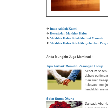
Iman Adalah Kunci
❖
Kewujudan Makhluk Halus
❖
Makhluk Halus Boleh Melihat Manusia
❖
Makhluk Halus Boleh Menyebabkan Penya
❖
Anda Mungkin Juga Meminati
:
Tips Terbaik Memilih Pasangan Hidup
Sebelum sesebua
dahulu pertimba
menjamin keseja
kekayaan menjad
hendaklah memi
Solat Sunat Dhuha
Daripada Abu Hu