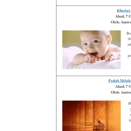
Khasiat 
Ahad, 7 
Oleh: Amir
Ba
ib
ad
p
Padah Melak
Ahad, 7 
Oleh: Amir
B
k