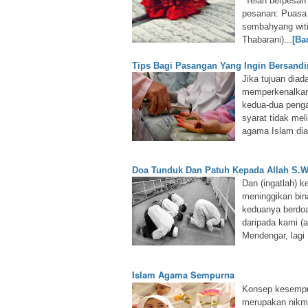
"Telah berpesan
pesanan: Puasa 
sembahyang witi
Thabarani)...
[Ba
Tips Bagi Pasangan Yang Ingin Bersand
Jika tujuan diad
memperkenalkan 
kedua-dua penga
syarat tidak mel
agama Islam dian
Doa Tunduk Dan Patuh Kepada Allah S.W
Dan (ingatlah) 
meninggikan bina
keduanya berdoa
daripada kami 
Mendengar, lagi
Islam Agama Sempurna
Konsep kesempur
merupakan nikma