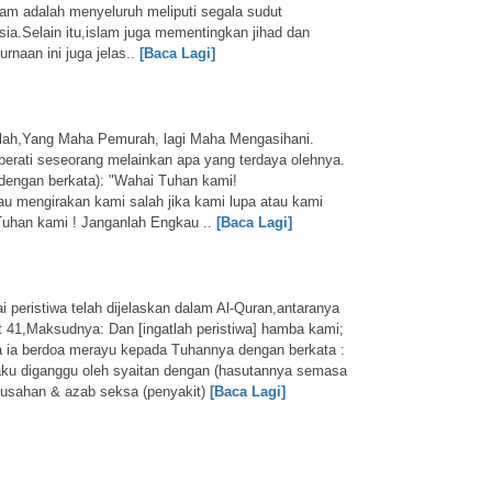
lam adalah menyeluruh meliputi segala sudut
ia.Selain itu,islam juga mementingkan jihad dan
naan ini juga jelas..
[Baca Lagi]
lah,Yang Maha Pemurah, lagi Maha Mengasihani.
berati seseorang melainkan apa yang terdaya olehnya.
dengan berkata):
"Wahai Tuhan kami!
u mengirakan kami salah jika kami lupa atau kami
Tuhan kami ! Janganlah Engkau ..
[Baca Lagi]
i peristiwa telah dijelaskan dalam Al-Quran,antaranya
 41,Maksudnya: Dan [ingatlah peristiwa] hamba kami;
a ia berdoa merayu kepada Tuhannya dengan berkata :
ku diganggu oleh syaitan dengan (hasutannya semasa
susahan & azab seksa (penyakit)
[Baca Lagi]