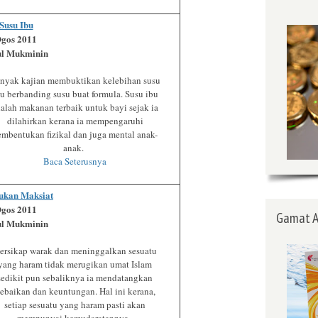
Susu Ibu
Ogos 2011
ul Mukminin
nyak kajian membuktikan kelebihan susu
u berbanding susu buat formula. Susu ibu
alah makanan terbaik untuk bayi sejak ia
dilahirkan kerana ia mempengaruhi
embentukan fizikal dan juga mental anak-
anak.
Baca Seterusnya
ukan Maksiat
Ogos 2011
Gamat A
ul Mukminin
ersikap warak dan meninggalkan sesuatu
yang haram tidak merugikan umat Islam
sedikit pun sebaliknya ia mendatangkan
ebaikan dan keuntungan. Hal ini kerana,
setiap sesuatu yang haram pasti akan