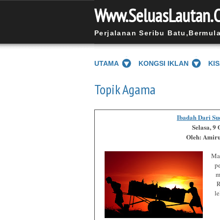
Www.SeluasLautan.
Perjalanan Seribu Batu,Bermul
UTAMA
KONGSI IKLAN
KI
Topik Agama
Ibadah Dari S
Selasa, 9
Oleh: Amir
Ma
p
m
R
l