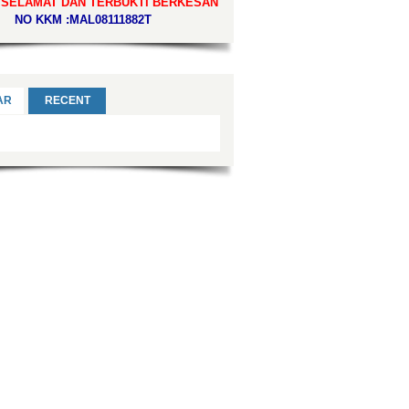
 SELAMAT DAN TERBUKTI BERKESAN
NO KKM :MAL08111882T
AR
RECENT