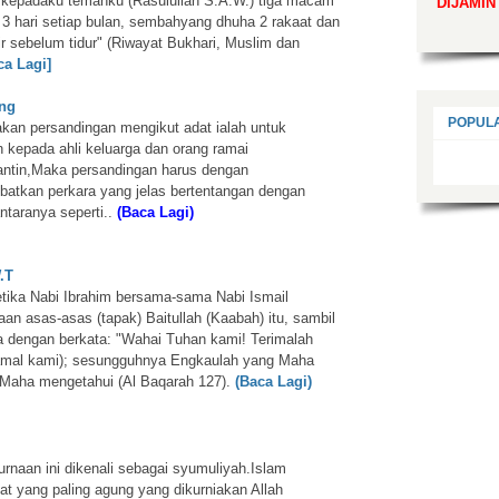
 kepadaku temanku (Rasulullah S.A.W.) tiga macam
DIJAMIN
3 hari setiap bulan, sembahyang dhuha 2 rakaat dan
r sebelum tidur" (Riwayat Bukhari, Muslim dan
ca Lagi]
ing
POPUL
akan persandingan mengikut adat ialah untuk
kepada ahli keluarga dan orang ramai
ntin,Maka persandingan harus dengan
ibatkan perkara yang jelas bertentangan dengan
taranya seperti..
(Baca Lagi)
.T
ketika Nabi Ibrahim bersama-sama Nabi Ismail
an asas-asas (tapak) Baitullah (Kaabah) itu, sambil
 dengan berkata: "Wahai Tuhan kami! Terimalah
(amal kami); sesungguhnya Engkaulah yang Maha
 Maha mengetahui (Al Baqarah 127).
(Baca Lagi)
naan ini dikenali sebagai syumuliyah.Islam
t yang paling agung yang dikurniakan Allah