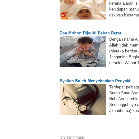
kerana ajaran is
kehidupan manus
dakwah.Kesempur
Doa Mohon Dijauhi Beban Berat
Dengan nama Al
Allah tidak mem
(Mereka berdoa 
Janganlah Engka
tersalah.Wahai 
Syaitan Boleh Menyebabkan Penyakit
Terdapat pelbaga
Surah Saad Ayat
Nabi Ayub ketik
Sesungguhnya a
aku ditimpa) ke