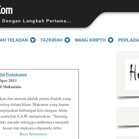
Com
a Dengan Langkah Pertama...
SAH TELADAN
TAZKIRAH
WANG KRIPTO
PERLAD
udut Pemakanan
 Ogos 2011
ul Mukminin
kan dan minum adalah antara ibadah yang
enting dalam Islam. Makanan yang haram
enjejaskan hubungan kita dengan Allah.
asulullah S.A.W. menjelaskan: "Seorang
elaki musafir sehingga rambutnya menjadi
kusut dan mukanya dipenuhi debu.
Baca Seterusnya