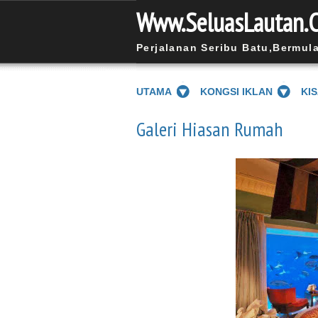
Www.SeluasLautan.
Perjalanan Seribu Batu,Bermul
UTAMA
KONGSI IKLAN
KI
Galeri Hiasan Rumah