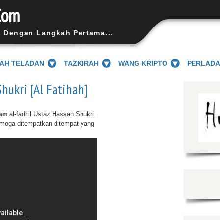
Com
a Dengan Langkah Pertama...
SAH TELADAN
TAZKIRAH
WANG KRIPTO
PERLAD
hukri [Al Fatihah]
al-fadhil Ustaz Hassan Shukri.
ham
moga ditempatkan ditempat yang