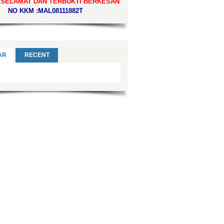
 SELAMAT DAN TERBUKTI BERKESAN
NO KKM :MAL08111882T
AR
RECENT