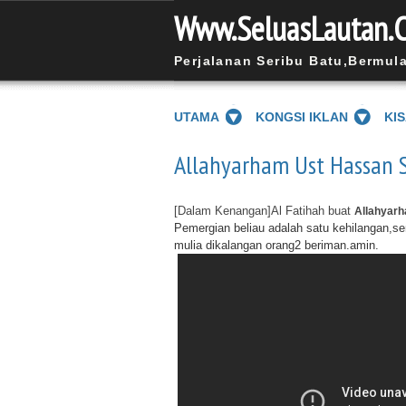
Www.SeluasLautan.
Perjalanan Seribu Batu,Bermul
UTAMA
KONGSI IKLAN
KI
Allahyarham Ust Hassan S
[Dalam Kenangan]Al Fatihah buat
Allahyar
Pemergian beliau
adalah
satu kehilangan,s
e
mulia
dikalangan orang2 beriman.amin.