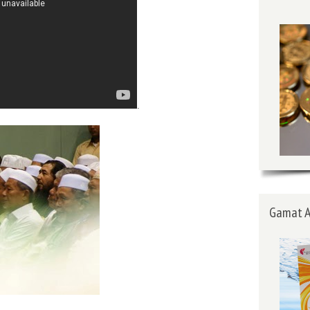
.
Gamat A