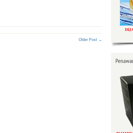
DIJ
Older Post →
Penawar