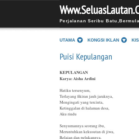
Www.SeluasLautan.
Perjalanan Seribu Batu,Bermul
UTAMA
KONGSI IKLAN
KI
Puisi Kepulangan
KEPULANGAN
Karya:
Aisha Ardini
Hatiku tersenyum,
Terlayang fikiran jauh jaraknya,
Mengingati yang tercinta,
Ketinggalan di halaman desa,
Aku rindu
Senyumannya seorang ibu,
Meruntuhkan kekusutan di jiwa,
Belaian dan pelukannya,