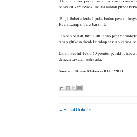
''Dalam hal ini, pesakit selalunya mempunyai t
penyakit kardiovaskular. Ini adalah punca keb
''Bagi diabetis jenis 1 pula, badan pesakit lan
Kuala Lumpur baru-baru ini.
Tambah beliau, untuk itu setiap pesakit diabe
tahap glukosa darah ke tahap sasaran kerana p
Dalam kes ini, lebih 60 peratus pesakit diabet
dengan rawatan sedia ada.
Sumber: Utusan Malaysia 03/05/2011
← Artikel Diabetes